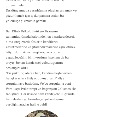
aslında hep aynı yerden başlarız: kendi iç
dünyamızdan.
Dış dünyamızda yaşadığımız olayları anlamak ve
çözümlemek için iç dünyamıza açılan bu
yolculuğa çıkmamız gerekir.
Ben Klinik Psikoloji yüksek lisansımı
tamamladığımda kalbimde hep insanlara destek
olma isteği vardı. Onların kendilerini
keşfetmelerine ve şifalandırmalarına eşlik etmek
istiyordum. Ama hangi araçlarla bunu
yapabileceğimi bilmiyordum. İşte tam da bu
arayış, benim kendi içsel yolculuğumun
başlangıcı oldu.
“Bir psikolog olarak ben, kendimi keşfederken
hangi araçlara ihtiyaç duyuyorum?” diye
sorgulamaya başladım. Ve bu sorgulama beni
Varoluşçu Psikoterapi ve Regresyon Çalışması ile
tanıştırdı. Her ikisi de hem kendi yolculuğumda
hem de danışanlarımla çalışırken kıymet
verdiğim araçlar haline geldi.