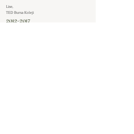
Lise,
TED Bursa Koleji
2012-2017
Psikoloji Lisans,
Sabancı Üniversitesi
2018-2020
Klinik Psikoloji Yüksek Lisans,
Üsküdar Üniversitesi
2020
MBSR (Mindfulness Temelli Stres Azaltma)
2022-2023
Regresyon Eğitimi, RADIANCED Okul
2022-2023
Varoluşçu Psikoterapi Eğitimi,
Varoluşçu Akademi