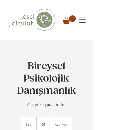
Bireysel
Psikolojik
Danışmanlık
Yüz yüze yada online
₺1
Türk
1 sa.
1
₺1
Kadıköy
lirası
s